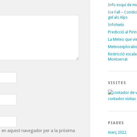
Info esquí de m
Ice Fall – Condi
gel als Alps
Infohielo
Predicció al Piri
La Meteo que vi
Meteoexplorati
Restricció escal
Montserrat
VISITES
contador visitas
PIADES
eb en aquest navegador per a la pròxima
març 2022