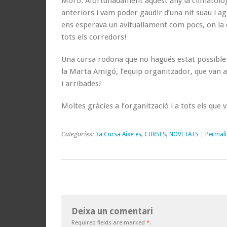
Moro. Afortunadament aquest any la climatolog
anteriors i vam poder gaudir d’una nit suau i ag
ens esperava un avituallament com pocs, on la 
tots els corredors!
Una cursa rodona que no hagués estat possible s
la Marta Amigó, l’equip organitzador, que van 
i arribades!
Moltes gràcies a l’organització i a tots els que v
Categories:
3a Cursa Aixetes
,
CURSES
,
NOVETATS
|
Permali
Deixa un comentari
Required fields are marked
*
.