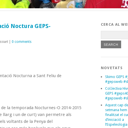
CERCA AL WE
ació Noctura GEPS-
ssuet
|
0 comments
NOVETATS
entació Nocturna a Sant Feliu de
Skimo GEPS #
#gepsweb #s
Col.lectiva Hi
GEPS #geps4
#gepsweb #s
Aquest cap d
sa de la temporada Nocturnes-O 2014-2015
setmana hem
de llarg i un de curt) van permetre als
finalitzat el cu
d’iniciació a
ls voltants de la Penya del
l’Espeleologia 