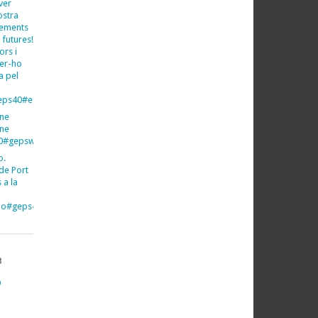
ver
ostra
xements
 futures!
ors i
fer-ho
a pel
ps40#espeleo#espeleologia
ine
ine
40#gepsweb
o.
de Port
 a la
imo#geps40#gepsweb
B
O