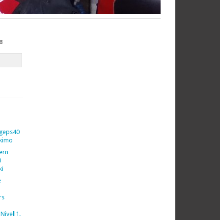
B
geps40
kimo
vern
0
ki
e
rs
Nivell1.