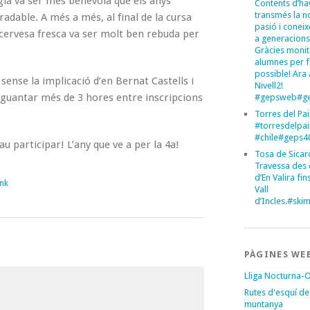
ia va ser més benèvola que els anys
Contents d’ha
transmés la n
radable. A més a més, al final de la cursa
pasió i conei
cervesa fresca va ser molt ben rebuda per
a generacions
Gràcies monit
alumnes per 
possible! Ara 
ense la implicació d’en Bernat Castells i
Nivell2!
aguantar més de 3 hores entre inscripcions
#gepsweb#ge
Torres del Pa
#torresdelpa
#chile#geps
au participar! L’any que ve a per la 4a!
Tosa de Sicar
Travessa des 
d’En Valira fins
nk
Vall
d’Incles.#sk
PÀGINES WE
Lliga Nocturna-
Rutes d'esquí de
muntanya