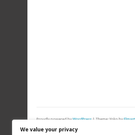
Proudly powered by
WordPress
|
Theme: Yoko by
Elmas
Top
We value your privacy