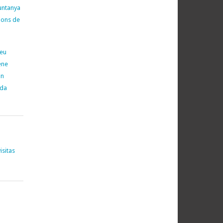
untanya
cions de
neu
ene
on
ada