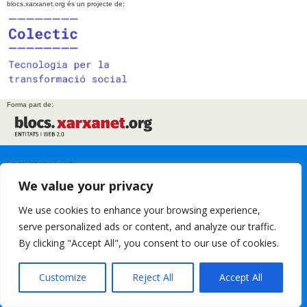
blocs.xarxanet.org és un projecte de:
Forma part de:
En col·laboració amb:
We value your privacy
We use cookies to enhance your browsing experience,
serve personalized ads or content, and analyze our traffic.
Amb el suport de:
By clicking "Accept All", you consent to our use of cookies.
Customize
Reject All
Accept All