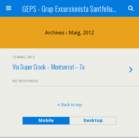
GEPS - Grup Excursionista Santfeliuenc
Archives › Maig, 2012
13 MAIG 2012
Via Super Crack – Montserrat – 7a
NO RESPONSES
Back to top
Mobile
Desktop