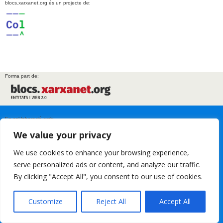
blocs.xarxanet.org és un projecte de:
Forma part de:
En col·laboració amb:
We value your privacy
We use cookies to enhance your browsing experience,
serve personalized ads or content, and analyze our traffic.
Amb el suport de:
By clicking "Accept All", you consent to our use of cookies.
Customize
Reject All
Accept All