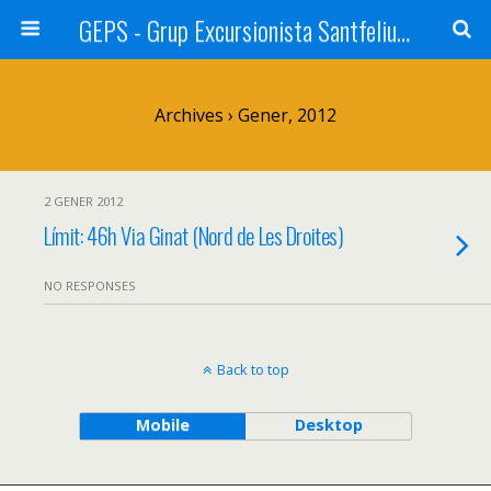
GEPS - Grup Excursionista Santfeliuenc
Archives › Gener, 2012
2 GENER 2012
Límit: 46h Via Ginat (Nord de Les Droites)
NO RESPONSES
Back to top
Mobile
Desktop