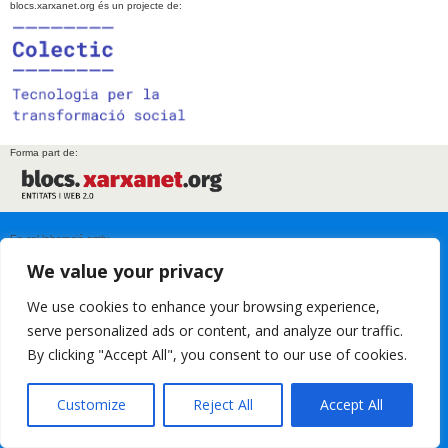
blocs.xarxanet.org és un projecte de:
Forma part de:
En col·laboració amb:
We value your privacy
We use cookies to enhance your browsing experience,
serve personalized ads or content, and analyze our traffic.
Amb el suport de:
By clicking "Accept All", you consent to our use of cookies.
Customize
Reject All
Accept All