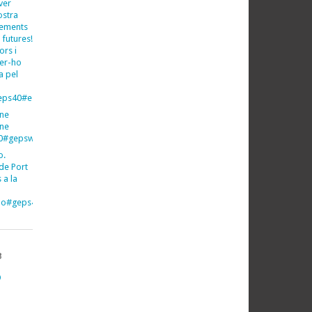
ver
ostra
xements
 futures!
ors i
fer-ho
a pel
ps40#espeleo#espeleologia
ine
ine
40#gepsweb
o.
de Port
 a la
imo#geps40#gepsweb
B
O