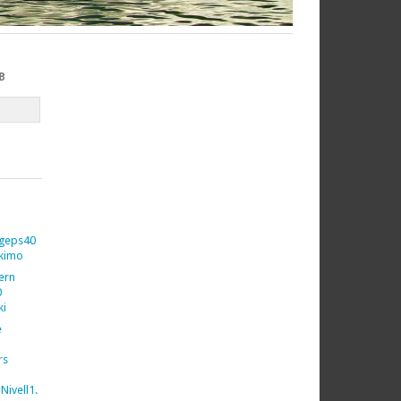
B
geps40
kimo
vern
0
ki
e
rs
Nivell1.