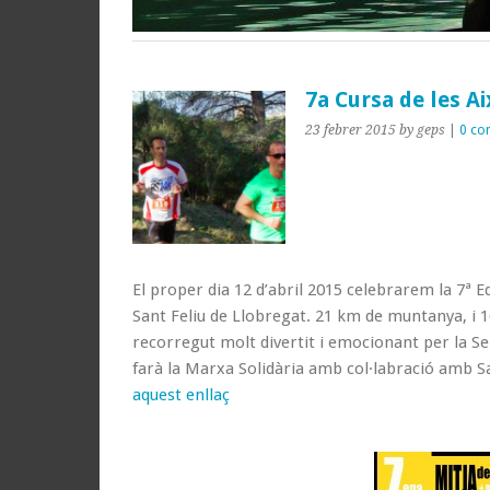
7a Cursa de les Ai
23 febrer 2015
by geps
|
0 co
El proper dia 12 d’abril 2015 celebrarem la 7ª E
Sant Feliu de Llobregat. 21 km de muntanya, i 
recorregut molt divertit i emocionant per la S
farà la Marxa Solidària amb col·labració amb Sa
aquest enllaç