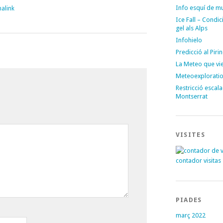
Info esquí de m
alink
Ice Fall – Condi
gel als Alps
Infohielo
Predicció al Piri
La Meteo que vi
Meteoexplorati
Restricció escal
Montserrat
VISITES
contador visitas
PIADES
març 2022