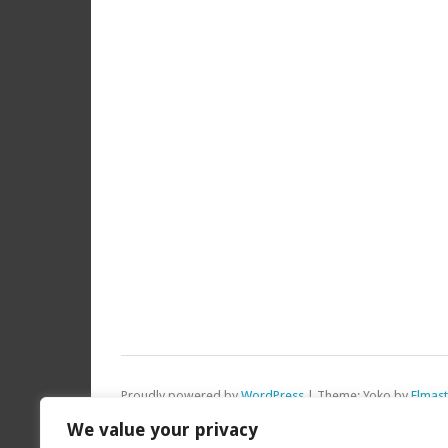
Proudly powered by
WordPress
|
Theme: Yoko by
Elmas
Top
We value your privacy