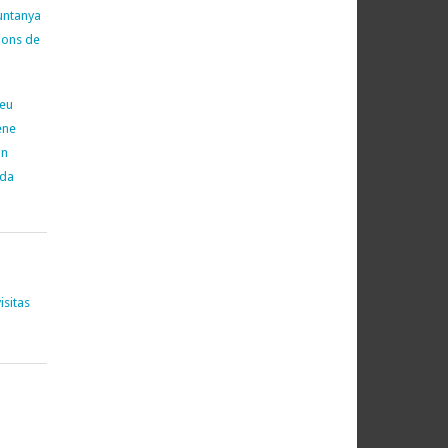
untanya
cions de
neu
ene
on
ada