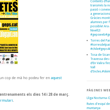
Contents d’ha
transmés la n
pasió i conei
a generacions
Gràcies monit
alumnes per 
possible! Ara 
Nivell2!
#gepsweb#ge
Torres del Pa
#torresdelpa
#chile#geps
Tosa de Sicar
Travessa des 
d’En Valira fins
Vall
d’Incles.#sk
un cop de mà ho podeu fer en
aquest
PÀGINES WE
entrenaments els dies 14 i 28 de març
.
Lliga Nocturna-
ormulari
.
Rutes d'esquí de
muntanya