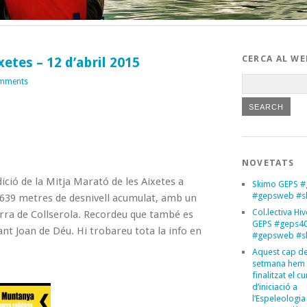
CERCA AL WE
xetes – 12 d’abril 2015
mments
NOVETATS
dició de la Mitja Marató de les Aixetes a
Skimo GEPS #
#gepsweb #s
1639 metres de desnivell acumulat, amb un
Col.lectiva Hi
erra de Collserola. Recordeu que també es
GEPS #geps4
nt Joan de Déu. Hi trobareu tota la info en
#gepsweb #s
Aquest cap d
setmana hem
finalitzat el cu
d’iniciació a
l’Espeleologia 