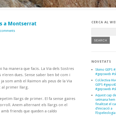
CERCA AL WE
es a Montserrat
 comments
NOVETATS
 hi ha manera que facis. La Via dels Sostres
Skimo GEPS #
#gepsweb #s
les n’eren dues. Sense saber ben bé com i
Col.lectiva Hi
 ja som amb el Raimon als peus de la Via
GEPS #geps4
al primer llarg.
#gepsweb #s
Aquest cap d
epetim llargs de primer. El fa sense gaires
setmana hem
finalitzat el cu
orroll. Anem alternant els llargs on el
d’iniciació a
 amb friends que queden a caldo
l’Espeleologia 