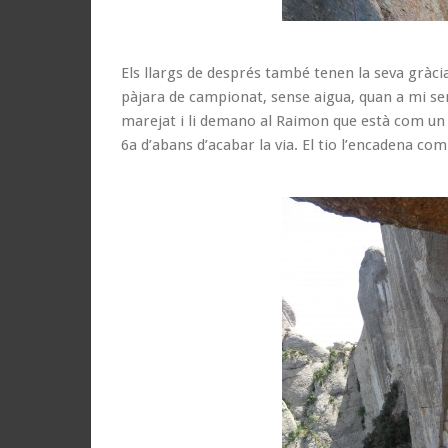
Els llargs de després també tenen la seva grà
pàjara de campionat, sense aigua, quan a mi s
marejat i li demano al Raimon que està com un tor
6a d’abans d’acabar la via. El tio l’encadena co