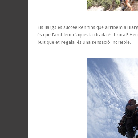
Els llargs es succeeixen fins que arribem al llarg
és que l’ambient d’aquesta tirada és brutal! He
buit que et regala, és una sensació increïble.