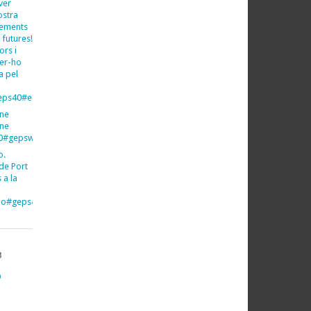
ver
ostra
xements
 futures!
ors i
fer-ho
a pel
ps40#espeleo#espeleologia
ine
ine
40#gepsweb
o.
de Port
 a la
imo#geps40#gepsweb
B
O