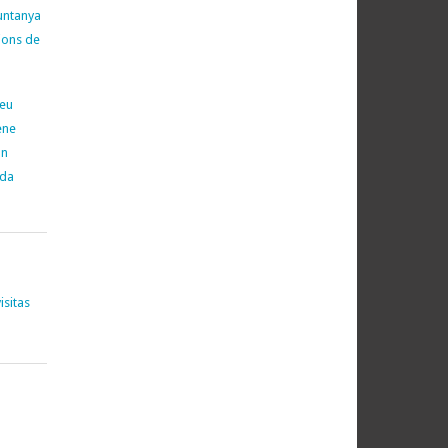
untanya
cions de
neu
ene
on
ada