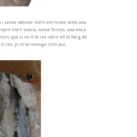
cia i sense adonar-me’n em trobo amb una
empre me’n sobra, sense forces, una mica
o que si no li fa res obrir ell el llarg de
m si res, jo m’arrossego com puc.