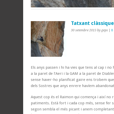
Tatxant clàssiqu
30 setembre 2015
by geps
|
0
Els anys passen i hi ha vies que tens al cap i no
a la paret de l’Aeri i la GAM a la paret de Diab
sense haver-ho planificat gaire ens trobem que
dels Sostres que anys enrere havíem abandonat 
Aquest cop és el Raimon qui comença i així no r
patiments. Està fort i cada cop més, sense fer s
segon sembla el més picant i anem completant