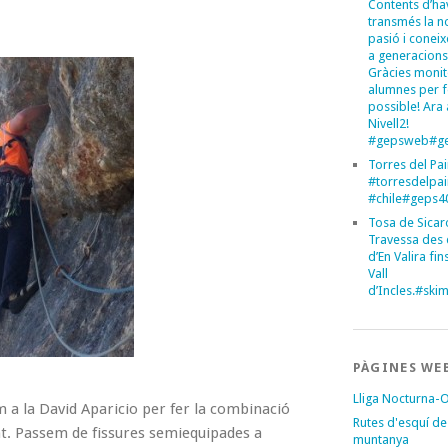
Contents d’ha
transmés la n
pasió i conei
a generacions
Gràcies monit
alumnes per 
possible! Ara 
Nivell2!
#gepsweb#ge
Torres del Pa
#torresdelpa
#chile#geps
Tosa de Sicar
Travessa des 
d’En Valira fins
Vall
d’Incles.#sk
PÀGINES WE
Lliga Nocturna-
m a la David Aparicio per fer la combinació
Rutes d'esquí de
nt. Passem de fissures semiequipades a
muntanya