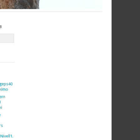
B
geps40
kimo
vern
0
ki
e
rs
Nivell1.