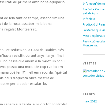
tserratí de primera amb bona equipació
Info esquí de m
Ice Fall – Condi
gel als Alps
nt de feia tant de temps, assaborim una
Infohielo
ia i de la roca, assaborim la bona
Predicció al Piri
 ha regalat Montserrat.
La Meteo que vi
Meteoexplorati
Restricció escal
Montserrat
en i et sedueixen la GAM de Diables n’és
havia resisitit durant anys i anys, fins i
iu no passa que anem a la GAM” un cop i
VISITES
havia passat una mica i de cop i volta em
ana què fem?”, i ell em recorda, “què tal
contador visitas
 als peus d’aquesta obra mestra de
ostre per a poder escalar-lo.
PIADES
març 2022
a i anem a la tarda, a priori tot controlat.