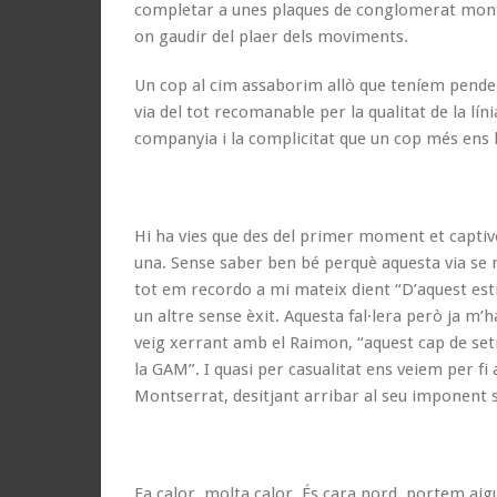
completar a unes plaques de conglomerat mon
on gaudir del plaer dels moviments.
Un cop al cim assaborim allò que teníem pende
via del tot recomanable per la qualitat de la lín
companyia i la complicitat que un cop més ens
Hi ha vies que des del primer moment et captiv
una. Sense saber ben bé perquè aquesta via se m’
tot em recordo a mi mateix dient “D’aquest est
un altre sense èxit. Aquesta fal·lera però ja m’
veig xerrant amb el Raimon, “aquest cap de setm
la GAM”. I quasi per casualitat ens veiem per fi
Montserrat, desitjant arribar al seu imponent s
Fa calor, molta calor. És cara nord, portem aigu