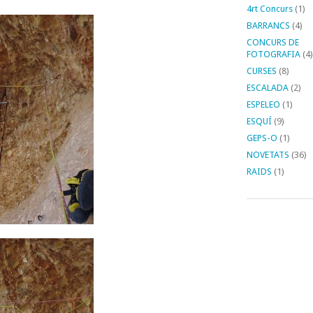
4rt Concurs
(1)
BARRANCS
(4)
CONCURS DE
FOTOGRAFIA
(4)
CURSES
(8)
ESCALADA
(2)
ESPELEO
(1)
ESQUÍ
(9)
GEPS-O
(1)
NOVETATS
(36)
RAIDS
(1)