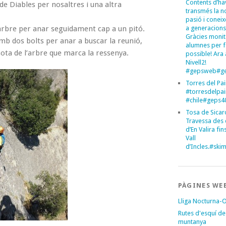
Contents d’ha
de Diables per nosaltres i una altra
transmés la n
pasió i conei
 arbre per anar seguidament cap a un pitó.
a generacions
Gràcies monit
mb dos bolts per anar a buscar la reunió,
alumnes per 
ota de l’arbre que marca la ressenya.
possible! Ara 
Nivell2!
#gepsweb#ge
Torres del Pa
#torresdelpa
#chile#geps
Tosa de Sicar
Travessa des 
d’En Valira fins
Vall
d’Incles.#sk
PÀGINES WE
Lliga Nocturna-
Rutes d'esquí de
muntanya