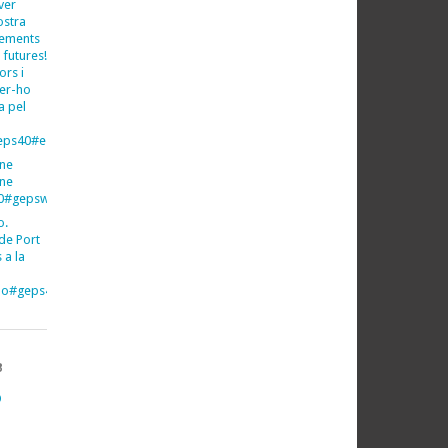
ver
ostra
xements
 futures!
ors i
fer-ho
a pel
ps40#espeleo#espeleologia
ine
ine
40#gepsweb
o.
de Port
 a la
imo#geps40#gepsweb
B
O