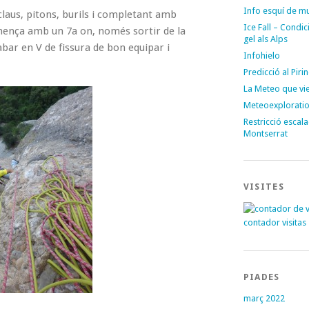
Info esquí de m
claus, pitons, burils i completant amb
Ice Fall – Condi
omença amb un 7a on, només sortir de la
gel als Alps
abar en V de fissura de bon equipar i
Infohielo
Predicció al Piri
La Meteo que vi
Meteoexplorati
Restricció escal
Montserrat
VISITES
contador visitas
PIADES
març 2022