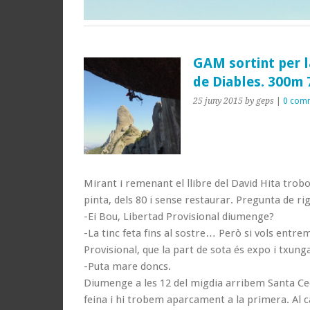
GAM sortint per l
de Diables. 300m 
25 juny 2015
by geps
|
0 com
Mirant i remenant el llibre del David Hita trob
pinta, dels 80 i sense restaurar. Pregunta de rig
-Ei Bou, Libertad Provisional diumenge?
-La tinc feta fins al sostre… Però si vols entre
Provisional, que la part de sota és expo i txung
-Puta mare doncs.
Diumenge a les 12 del migdia arribem Santa Ceci
feina i hi trobem aparcament a la primera. Al 