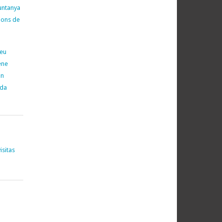
untanya
cions de
neu
ene
on
ada