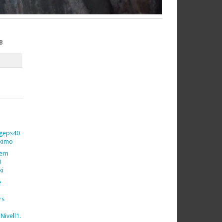
B
geps40
kimo
vern
0
ki
e
rs
Nivell1.