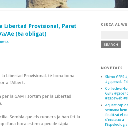
CERCA AL WE
a Libertad Provisional, Paret
7a/Ae (6a obligat)
ments
NOVETATS
o la Libertad Provisional, té bona bona
Skimo GEPS #
#gepsweb #s
or a l’Albert:
Col.lectiva Hi
GEPS #geps4
m per la GAM i sortim per la Libertad
#gepsweb #s
a.
Aquest cap d
setmana hem
finalitzat el cu
lia. Sembla que els runners ja han fet la
d’iniciació a
cap d’una hora estem a peu de tàpia
l’Espeleologia 