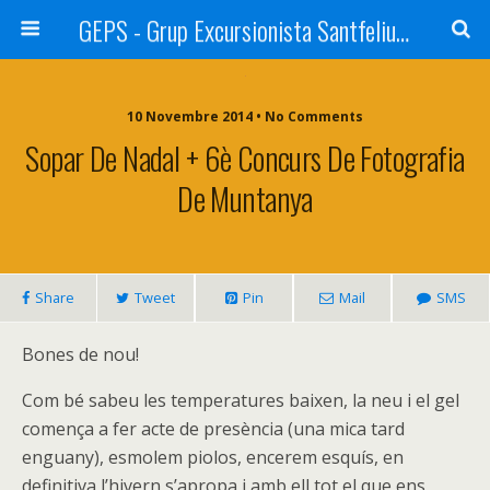
GEPS - Grup Excursionista Santfeliuenc
10 Novembre 2014 • No Comments
Sopar De Nadal + 6è Concurs De Fotografia
De Muntanya
Share
Tweet
Pin
Mail
SMS
Bones de nou!
Com bé sabeu les temperatures baixen, la neu i el gel
comença a fer acte de presència (una mica tard
enguany), esmolem piolos, encerem esquís, en
definitiva l’hivern s’apropa i amb ell tot el que ens