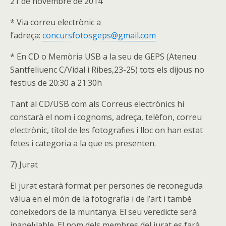
21 de novembre de 2014
* Via correu electrònic a
l’adreça:
concursfotosgeps@gmail.com
* En CD o Memòria USB a la seu de GEPS (Ateneu
Santfeliuenc C/Vidal i Ribes,23-25) tots els dijous no
festius de 20:30 a 21:30h
Tant al CD/USB com als Correus electrònics hi
constarà el nom i cognoms, adreça, telèfon, correu
electrònic, títol de les fotografies i lloc on han estat
fetes i categoria a la que es presenten.
7) Jurat
El jurat estarà format per persones de reconeguda
vàlua en el món de la fotografia i de l’art i també
coneixedors de la muntanya. El seu veredicte serà
inapel•lable. El nom dels membres del jurat es farà