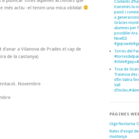
a publicar totes aquelles activitats que
Contents d’ha
transmés la n
tre més actiu -el tenim una mica oblidat
pasió i conei
a generacions
Gràcies monit
alumnes per 
possible! Ara 
Nivell2!
#gepsweb#ge
 d’anar a Vilanova de Prades el cap de
Torres del Pa
ira de la castanya)
#torresdelpa
#chile#geps
Tosa de Sicar
Travessa des 
d’En Valira fins
rientació. Novembre
Vall
d’Incles.#sk
embre
PÀGINES WE
Lliga Nocturna-
Rutes d'esquí de
muntanya