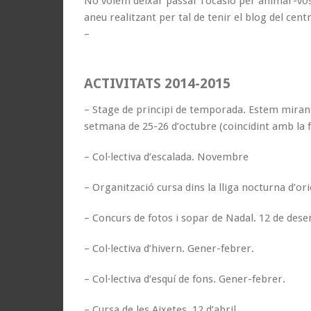
No volem deixar passar l’ocasió per animar-vos 
aneu realitzant per tal de tenir el blog del cen
–
ACTIVITATS 2014-2015
– Stage de principi de temporada. Estem mirant
setmana de 25-26 d’octubre (coincidint amb la f
– Col·lectiva d’escalada. Novembre
– Organització cursa dins la lliga nocturna d’o
– Concurs de fotos i sopar de Nadal. 12 de des
– Col·lectiva d’hivern. Gener-febrer.
– Col·lectiva d’esquí de fons. Gener-febrer.
– Cursa de les Aixetes. 12 d’abril