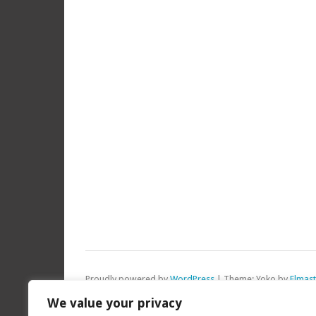
Proudly powered by
WordPress
|
Theme: Yoko by
Elmas
Top
We value your privacy