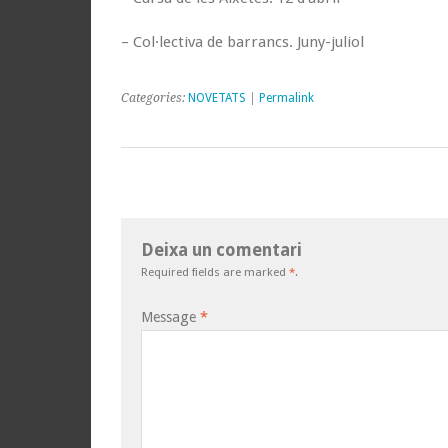
– Col·lectiva de barrancs. Juny-juliol
Categories:
NOVETATS
|
Permalink
Deixa un comentari
Required fields are marked
*
.
Message
*