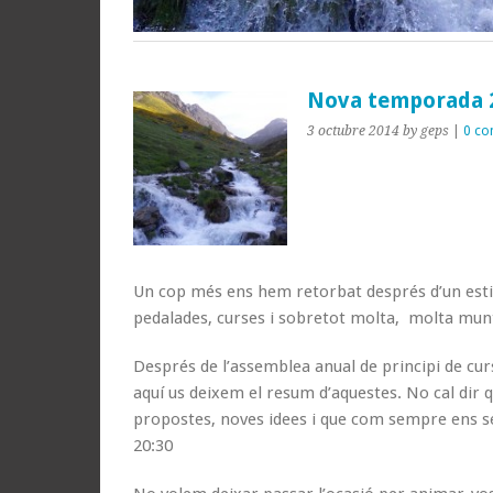
Nova temporada 
3 octubre 2014
by geps
|
0 c
Un cop més ens hem retorbat després d’un estiu 
pedalades, curses i sobretot molta, molta mun
Després de l’assemblea anual de principi de curs
aquí us deixem el resum d’aquestes. No cal dir
propostes, noves idees i que com sempre ens se
20:30