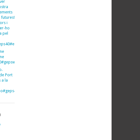
ver
ostra
xements
 futures!
ors i
fer-ho
a pel
ps40#espeleo#espeleologia
ine
ine
40#gepsweb
o.
de Port
 a la
imo#geps40#gepsweb
B
O