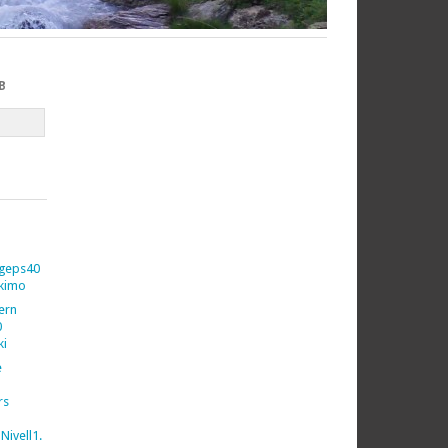
B
geps40
kimo
vern
0
ki
e
rs
Nivell1.