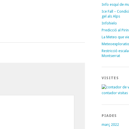
Info esquí de m
Ice Fall – Condi
gel als Alps
Infohielo
Predicció al Piri
La Meteo que vi
Meteoexplorati
Restricció escal
Montserrat
VISITES
contador visitas
PIADES
març 2022