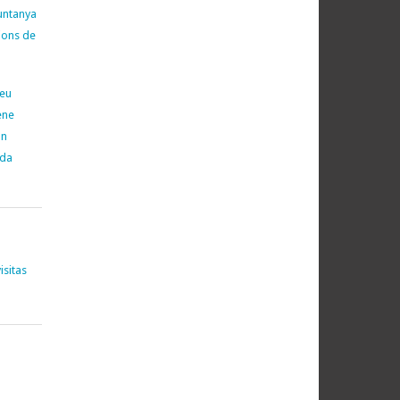
untanya
cions de
neu
ene
on
ada