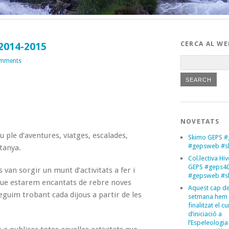
CERCA AL WE
2014-2015
omments
NOVETATS
ple d’aventures, viatges, escalades,
Skimo GEPS #
#gepsweb #s
tanya.
Col.lectiva Hi
GEPS #geps4
 van sorgir un munt d’activitats a fer i
#gepsweb #s
 que estarem encantats de rebre noves
Aquest cap d
guim trobant cada dijous a partir de les
setmana hem
finalitzat el cu
d’iniciació a
l’Espeleologia 