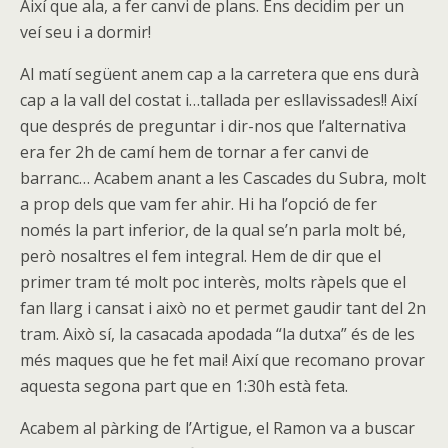
Així que ala, a fer canvi de plans. Ens decidim per un
veí seu i a dormir!
Al matí següent anem cap a la carretera que ens durà
cap a la vall del costat i…tallada per esllavissades!! Així
que després de preguntar i dir-nos que l’alternativa
era fer 2h de camí hem de tornar a fer canvi de
barranc… Acabem anant a les Cascades du Subra, molt
a prop dels que vam fer ahir. Hi ha l’opció de fer
només la part inferior, de la qual se’n parla molt bé,
però nosaltres el fem integral. Hem de dir que el
primer tram té molt poc interès, molts ràpels que el
fan llarg i cansat i això no et permet gaudir tant del 2n
tram. Això sí, la casacada apodada “la dutxa” és de les
més maques que he fet mai! Així que recomano provar
aquesta segona part que en 1:30h està feta.
Acabem al pàrking de l’Artigue, el Ramon va a buscar