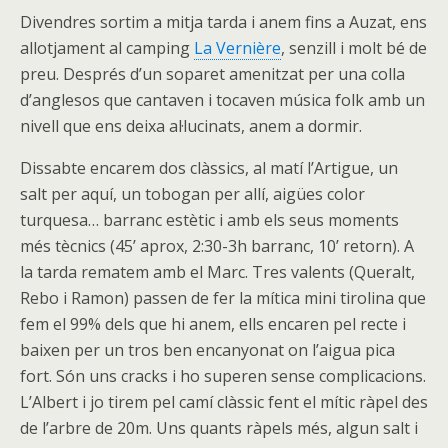
Divendres sortim a mitja tarda i anem fins a Auzat, ens
allotjament al camping
La Vernière
, senzill i molt bé de
preu. Després d’un soparet amenitzat per una colla
d’anglesos que cantaven i tocaven música folk amb un
nivell que ens deixa al·lucinats, anem a dormir.
Dissabte encarem dos clàssics, al matí l’Artigue, un
salt per aquí, un tobogan per allí, aigües color
turquesa… barranc estètic i amb els seus moments
més tècnics (45’ aprox, 2:30-3h barranc, 10’ retorn). A
la tarda rematem amb el Marc. Tres valents (Queralt,
Rebo i Ramon) passen de fer la mítica mini tirolina que
fem el 99% dels que hi anem, ells encaren pel recte i
baixen per un tros ben encanyonat on l’aigua pica
fort. Són uns cracks i ho superen sense complicacions.
L’Albert i jo tirem pel camí clàssic fent el mític ràpel des
de l’arbre de 20m. Uns quants ràpels més, algun salt i