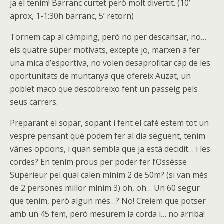
ja el tenim! Barranc curtet però molt divertit. (10’
aprox, 1-1:30h barranc, 5’ retorn)
Tornem cap al càmping, però no per descansar, no…
els quatre súper motivats, excepte jo, marxen a fer
una mica d’esportiva, no volen desaprofitar cap de les
oportunitats de muntanya que ofereix Auzat, un
poblet maco que descobreixo fent un passeig pels
seus carrers.
Preparant el sopar, sopant i fent el cafè estem tot un
vespre pensant què podem fer al dia següent, tenim
vàries opcions, i quan sembla que ja està decidit… i les
cordes? En tenim prous per poder fer l’Ossèsse
Superieur pel qual calen mínim 2 de 50m? (si van més
de 2 persones millor mínim 3) oh, oh… Un 60 segur
que tenim, però algun més…? No! Creiem que potser
amb un 45 fem, però mesurem la corda i… no arriba!