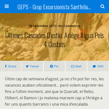
GEPS - Grup Excursionista Santfeliuenc
30 Setembre 2015 • No Comments
Últimes Cascades D’estiu. Ariège Aigua Pels
4 Costats
Share
Tweet
Pin
Mail
SMS
Últim cap de setmana d’agost, ja no s’hi pot fer res, les
vacances acaben oficialment… però volem exprimir-les
fins a l’últim moment, així que la Queralt, el Rebo,
l’Albert, el Ramon i jo mateixa marxem cap a l’Ariège a
fer uns quants barrancs i una mica d’escalada.