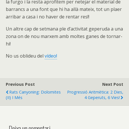
la furgo i la resta aprofitem per netejar el material de
barrancs a una font que hi ha allà mateix, tot un plaer
arribar a casa i no haver de rentar res!!
Un altre cap de setmana ple d’activitat geperuda a una
zona on de nou marxem amb moltes ganes de tornar-
hi!
No us oblideu del
vídeo!
Previous Post
Next Post
Rats Canyoning: Dolomites
Progressió Aritmètica: 2 Dies,
(II) I Més
4 Geperuts, 6 Vies!
Deixa un comentari