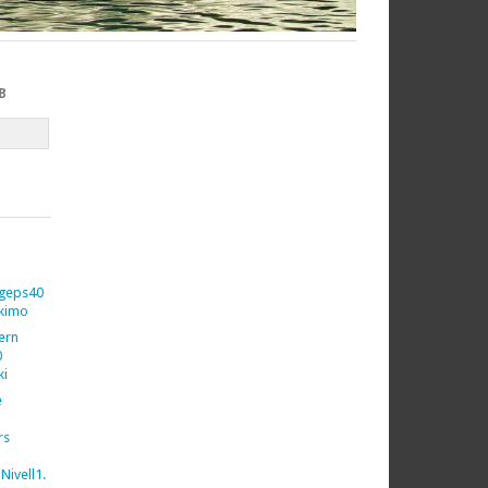
B
geps40
kimo
vern
0
ki
e
rs
Nivell1.