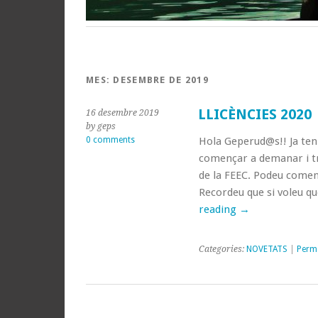
MES:
DESEMBRE DE 2019
LLICÈNCIES 2020
16 desembre 2019
by geps
0 comments
Hola Geperud@s!! Ja ten
començar a demanar i tra
de la FEEC. Podeu comen
Recordeu que si voleu qu
reading
→
Categories:
NOVETATS
|
Perm