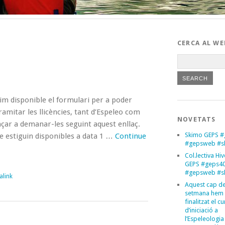
CERCA AL WE
im disponible el formulari per a poder
mitar les llicències, tant d’Espeleo com
NOVETATS
çar a demanar-les seguint aquest enllaç.
Skimo GEPS #
e estiguin disponibles a data 1 …
Continue
#gepsweb #s
Col.lectiva Hi
GEPS #geps4
#gepsweb #s
alink
Aquest cap d
setmana hem
finalitzat el cu
d’iniciació a
l’Espeleologia 