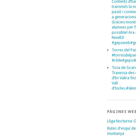
Contents d’ha
transmés la n
pasió i conei
a generacions
Gràcies monit
alumnes per 
possible! Ara 
Nivell2!
#gepsweb#ge
Torres del Pa
#torresdelpa
#chile#geps
Tosa de Sicar
Travessa des 
d’En Valira fins
Vall
d’Incles.#sk
PÀGINES WE
Lliga Nocturna-
Rutes d'esquí de
muntanya