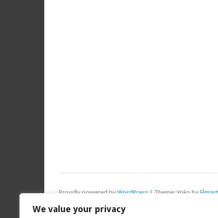
Proudly powered by
WordPress
|
Theme: Yoko by
Elmas
Top
We value your privacy