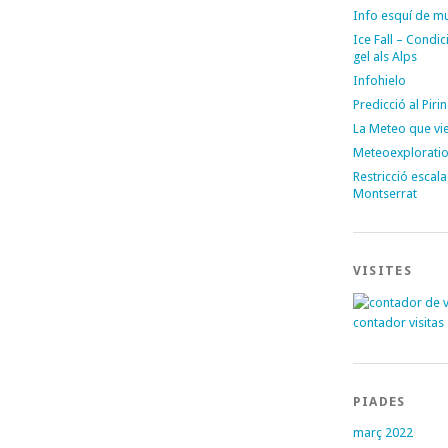
Info esquí de m
Ice Fall – Condi
gel als Alps
Infohielo
Predicció al Piri
La Meteo que vi
Meteoexplorati
Restricció escal
Montserrat
VISITES
contador visitas
PIADES
març 2022