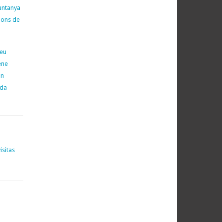
untanya
cions de
neu
ene
on
ada