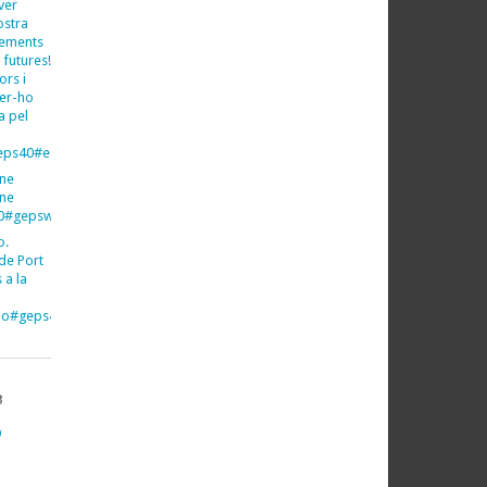
ver
ostra
xements
 futures!
ors i
fer-ho
a pel
ps40#espeleo#espeleologia
ine
ine
40#gepsweb
o.
de Port
 a la
imo#geps40#gepsweb
B
O