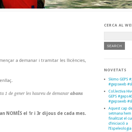
CERCA AL WE
mençar a demanar i tramitar les llicències,
NOVETATS
Skimo GEPS #
nllaç.
#gepsweb #s
Col.lectiva Hi
data 1 de gener les haureu de demanar
abans
GEPS #geps4
#gepsweb #s
Aquest cap d
ran NOMÉS el 1r i 3r dijous de cada mes.
setmana hem
finalitzat el cu
d’iniciació a
l’Espeleologia 