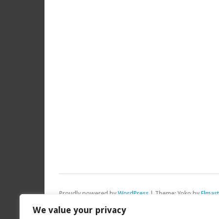
Proudly powered by
WordPress
|
Theme: Yoko by
Elmas
Top
We value your privacy