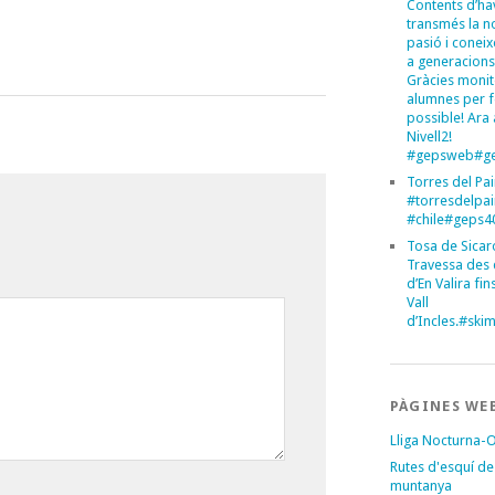
Contents d’ha
transmés la n
pasió i conei
a generacions
Gràcies monit
alumnes per 
possible! Ara 
Nivell2!
#gepsweb#ge
Torres del Pa
#torresdelpa
#chile#geps
Tosa de Sicar
Travessa des 
d’En Valira fins
Vall
d’Incles.#sk
PÀGINES WE
Lliga Nocturna-
Rutes d'esquí de
muntanya