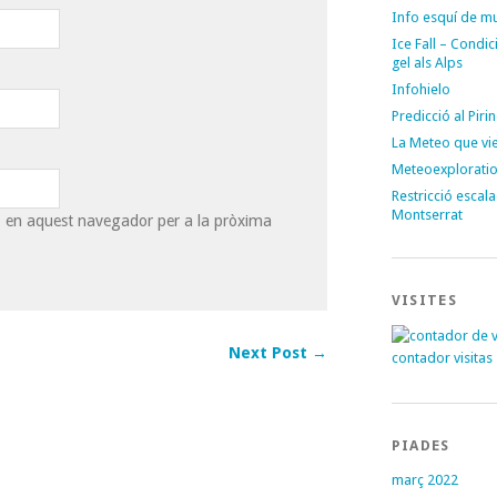
Info esquí de m
Ice Fall – Condi
gel als Alps
Infohielo
Predicció al Piri
La Meteo que vi
Meteoexplorati
Restricció escal
Montserrat
eb en aquest navegador per a la pròxima
VISITES
Next Post →
contador visitas
PIADES
març 2022