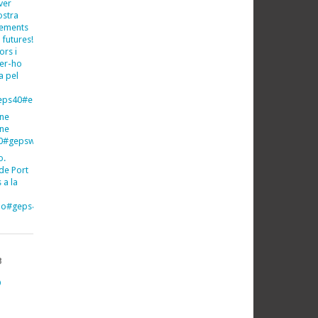
ver
ostra
xements
 futures!
ors i
fer-ho
a pel
ps40#espeleo#espeleologia
ine
ine
40#gepsweb
o.
de Port
 a la
imo#geps40#gepsweb
B
O