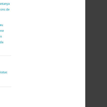
untanya
cions de
neu
ene
on
ada