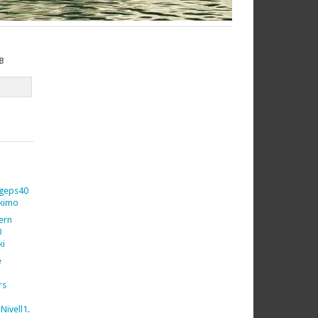
B
geps40
kimo
vern
0
ki
e
rs
Nivell1.