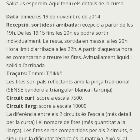
Salut us esperem. Aquí teniu els detalls de la cursa.
Data
: dimecres 19 de novembre de 2014
Recepció, sortides i arribada:
recepció a partir de les
19h. De les 19:15 fins les 20h es podrà sortir
individualment. La resta, sortida en massa a les 20h.
Hora límit d’arribada a les 22h. A partir d’aquesta hora
es començaran a treure les fites. Avituallament líquid i
sòlid a l’arribada.
Traçats:
Tommi Tölkkö.
Les fites son pals reflectants amb la pinça tradicional
(SENSE banderola triangular blanca i taronja).
Circuit curt
: score a escala 7500.
Circuit llarg:
score a escala 10000.
La diferència entre els 2 circuits és l’escala (més detall
per la curta) i el nombre de fites (més quantitat a la
llarga). Les fites seran compartides per als 2 circuits, o
sigui que la dificultat tècnica és la mateixa. Això sí, al