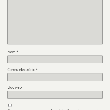
Nom
*
Correu electrònic
*
Lloc web