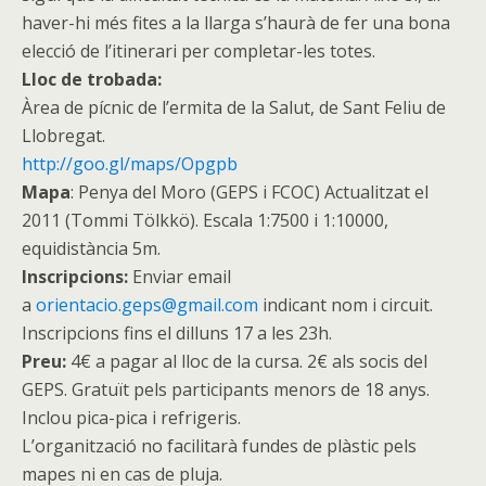
haver-hi més fites a la llarga s’haurà de fer una bona
elecció de l’itinerari per completar-les totes.
Lloc de trobada:
Àrea de pícnic de l’ermita de la Salut, de Sant Feliu de
Llobregat.
http://goo.gl/maps/Opgpb
Mapa
: Penya del Moro (GEPS i FCOC) Actualitzat el
2011 (Tommi Tölkkö). Escala 1:7500 i 1:10000,
equidistància 5m.
Inscripcions:
Enviar email
a
orientacio.geps@gmail.com
indicant nom i circuit.
Inscripcions fins el dilluns 17 a les 23h.
Preu:
4€ a pagar al lloc de la cursa. 2€ als socis del
GEPS. Gratuït pels participants menors de 18 anys.
Inclou pica-pica i refrigeris.
L’organització no facilitarà fundes de plàstic pels
mapes ni en cas de pluja.