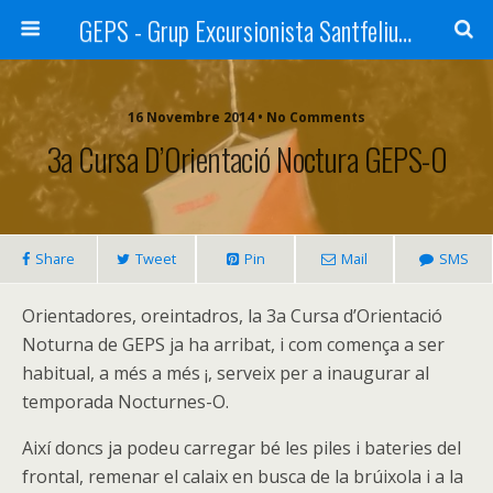
GEPS - Grup Excursionista Santfeliuenc
16 Novembre 2014 • No Comments
3a Cursa D’Orientació Noctura GEPS-O
Share
Tweet
Pin
Mail
SMS
Orientadores, oreintadros, la 3a Cursa d’Orientació
Noturna de GEPS ja ha arribat, i com comença a ser
habitual, a més a més ¡, serveix per a inaugurar al
temporada Nocturnes-O.
Així doncs ja podeu carregar bé les piles i bateries del
frontal, remenar el calaix en busca de la brúixola i a la