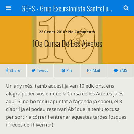
GEPS - Grup Excursionista Santfeliuenc
22 Gener 2018 • No Comments
10a Cursa De Les Aixetes
Share
Tweet
Pin
Mail
SMS
Un any més, i amb aquest ja van 10 edicions, ens
alegra poder-vos dir que la Cursa de les Aixetes ja és
aquí. Si no ho teniu apuntat a l’agenda ja sabeu, el 8
d’abril ja el podeu reservar! Així que ja teniu excusa
per sortir a córrer i entrenar aquestes tardes fosques
i fredes de l’hivern :=)