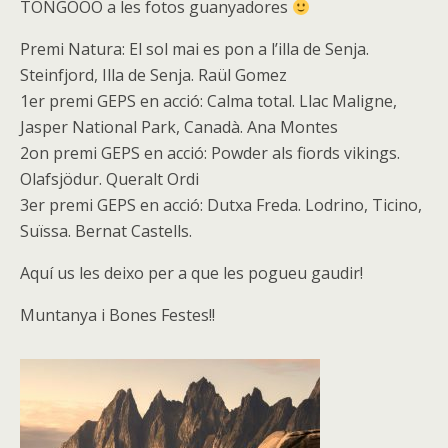
TONGOOO a les fotos guanyadores
Premi Natura: El sol mai es pon a l’illa de Senja.
Steinfjord, Illa de Senja. Raül Gomez
1er premi GEPS en acció: Calma total. Llac Maligne,
Jasper National Park, Canadà. Ana Montes
2on premi GEPS en acció: Powder als fiords vikings.
Olafsjödur. Queralt Ordi
3er premi GEPS en acció: Dutxa Freda. Lodrino, Ticino,
Suïssa. Bernat Castells.
Aquí us les deixo per a que les pogueu gaudir!
Muntanya i Bones Festes!!